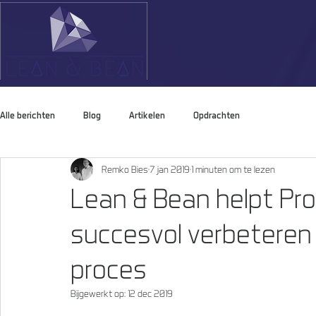
Alle berichten
Blog
Artikelen
Opdrachten
Remko Bies
7 jan 2019
1 minuten om te lezen
Lean & Bean helpt Pro
succesvol verbetere
proces
Bijgewerkt op:
12 dec 2019