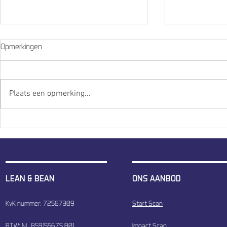
Lean & Bean 
Opmerkingen
met The Orange Experience
unieke trainin
In samenwerkin
Experience hee
Plaats een opmerking...
unieke training 
markt gezet voo
Lean&Bean helpt woning
coöperatie Ymere met de next
step in continu verbeteren
LEAN & BEAN
ONS AANBOD
KvK nummer; 72567309
Start Scan
BTW; NL 859155675 B01
Impact Scan