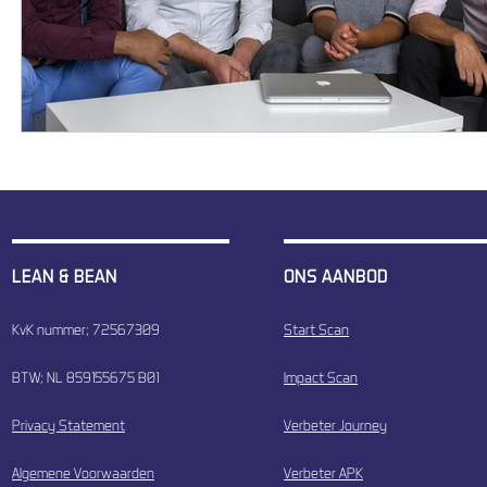
LEAN & BEAN
ONS AANBOD
KvK nummer; 72567309
Start Scan
BTW; NL 859155675 B01
Impact Scan
Privacy Statement
Verbeter Journey
Algemene Voorwaarden
Verbeter APK