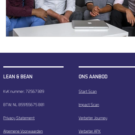
LEAN & BEAN
ONS AANBOD
KvK nummer; 72567309
Start Scan
BTW; NL 859155675 B01
Impact Scan
Privacy Statement
Verbeter Journey
Algemene Voorwaarden
Verbeter APK