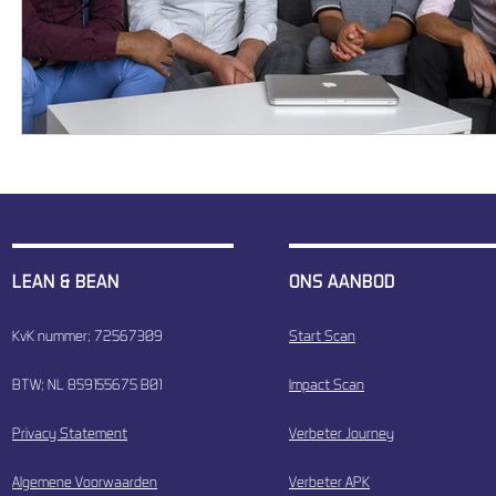
LEAN & BEAN
ONS AANBOD
KvK nummer; 72567309
Start Scan
BTW; NL 859155675 B01
Impact Scan
Privacy Statement
Verbeter Journey
Algemene Voorwaarden
Verbeter APK