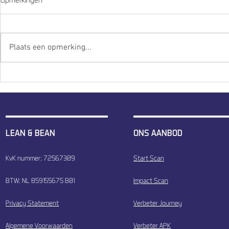
Plaats een opmerking...
Lean&Bean start strategische
Capaciteits
samenwerking met Hubzway.
andere aanp
LEAN & BEAN
ONS AANBOD
KvK nummer; 72567309
Start Scan
BTW; NL 859155675 B01
Impact Scan
Privacy Statement
Verbeter Journey
Algemene Voorwaarden
Verbeter APK